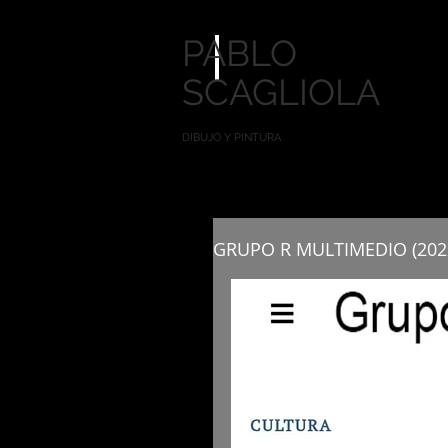
PABLO
SCAGLIOLA
DIBUJO Y PINTURA
GRUPO R MULTIMEDIO (202