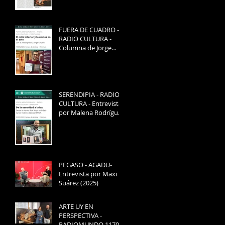
FUERA DE CUADRO -
RADIO CULTURA -
Columna de Jorge
Faruelo "El mito
interior y los mitos en
el arte" (2025)
SERENDIPIA - RADIO
CULTURA - Entrevista
por Malena Rodríguez
(2025)
PEGASO - AGADU-
Entrevista por Maxi
Suárez (2025)
ARTE UY EN
PERSPECTIVA -
RADIOMUNDO 1170