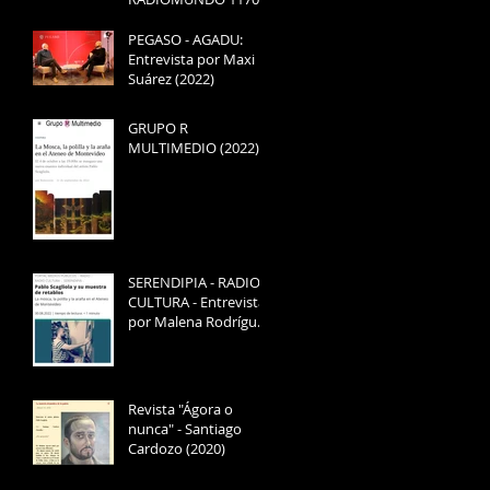
AM - Entrevista por
Daniela Bluth (2025)
PEGASO - AGADU:
Entrevista por Maxi
Suárez (2022)
GRUPO R
MULTIMEDIO (2022)
SERENDIPIA - RADIO
CULTURA - Entrevista
por Malena Rodríguez
(2022)
Revista "Ágora o
nunca" - Santiago
Cardozo (2020)