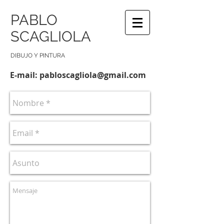
PABLO
SCAGLIOLA
DIBUJO Y PINTURA
E-mail:
pabloscagliola@gmail.com
CONTACTO
JAIME URRUTIA
Av. Los Rosales 122,
28021, Madrid.
info@misitio.com
Sígueme en Flicker
Tel:
914-123-456
Fax:
914-123-456